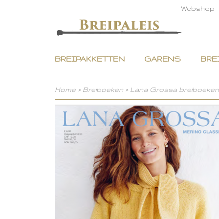
Webshop
BREIPAKKETTEN
GARENS
BRE
Home
>
Breiboeken
>
Lana Grossa breiboeken