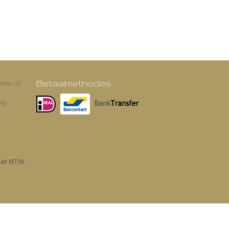
Betaalmethodes
eis.nl/
/10
.
ief BTW.