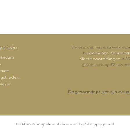
orieën
De waardering van www.breipal
Webwinkel Keurmerk
bij
kketten
Klantbeoordelingen
is 9.6
s
gebaseerd op 312 reviews
eken
igdheden
inkel
De genoemde prijzen zijn inclus
© 2026 www.breipaleis.nl - Powered by Shoppagina.nl