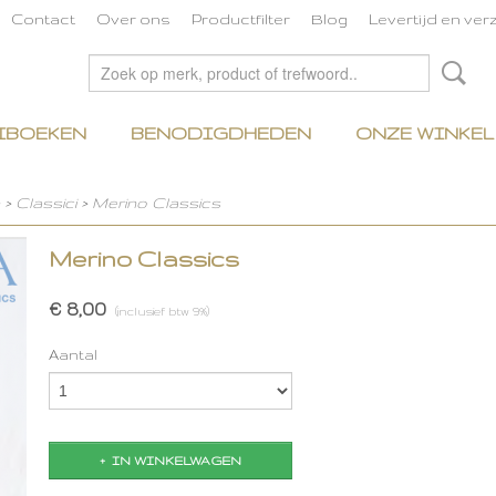
Contact
Over ons
Productfilter
Blog
Levertijd en ve
IBOEKEN
BENODIGDHEDEN
ONZE WINKEL
>
Classici
>
Merino Classics
Merino Classics
€ 8,00
(inclusief btw 9%)
Aantal
IN WINKELWAGEN