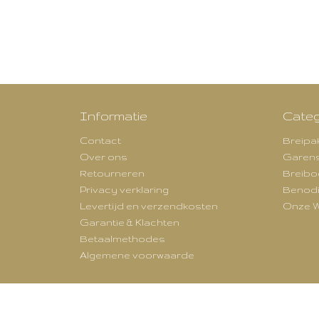
Informatie
Categ
Contact
Breipa
Over ons
Garen
Retourneren
Breibo
Privacy verklaring
Benod
Levertijd en verzendkosten
Onze W
Garantie & Klachten
Betaalmethodes
Algemene voorwaarde