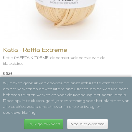
Katia - Raffia Extreme
Katia RAFFIA X-TREME, de vernieuwde versie van de
klassieke…
€ 9,95
Wij maken gebruik van cookies om onze website te verbeteren,
IN WINKELWAGEN
om het verkeer op de website te analyseren, om de website naar
behoren te laten werken en voor de koppeling met social media.
Door op Ja te klikken, geef je toestemming voor het plaatsen van
alle cookies zoals omschreven in onze privacy- en
cookieverklaring.
Ja, ik ga akkoord
Nee, niet akkoord