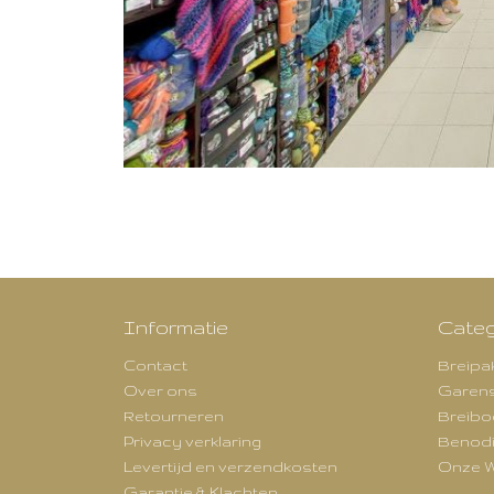
Informatie
Categ
Contact
Breipa
Over ons
Garen
Retourneren
Breibo
Privacy verklaring
Benod
Levertijd en verzendkosten
Onze W
Garantie & Klachten