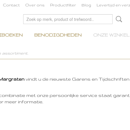
Contact
Over ons
Productfilter
Blog
Levertijd en ve
IBOEKEN
BENODIGDHEDEN
ONZE WINKEL
m assortiment.
 Margraten
vindt u de nieuwste Garens en Tijdschrifte
combinatie met onze persoonlijke service staat garant v
oor meer informatie.