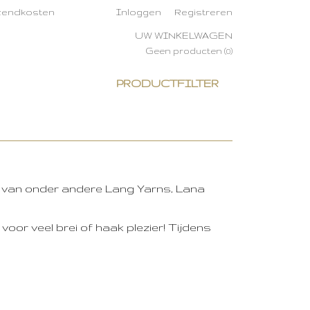
rzendkosten
Inloggen
Registreren
UW WINKELWAGEN
Geen producten
(0)
PRODUCTFILTER
n van onder andere Lang Yarns, Lana
oor veel brei of haak plezier! Tijdens