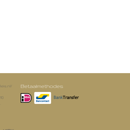
Betaalmethodes
eis.nl/
/10
.