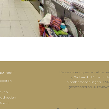
orieën
De waardering van www.breipal
Webwinkel Keurmerk
bij
kketten
Klantbeoordelingen
is 9.6
s
gebaseerd op 312 reviews
eken
igdheden
inkel