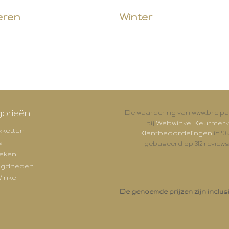
eren
Winter
orieën
De waardering van www.breipal
Webwinkel Keurmerk
bij
kketten
Klantbeoordelingen
is 9.6
s
gebaseerd op 312 reviews
eken
igdheden
inkel
De genoemde prijzen zijn inclus