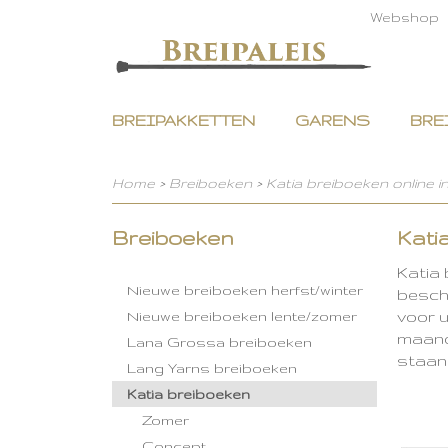
Webshop
BREIPAKKETTEN
GARENS
BRE
Home
>
Breiboeken
>
Katia breiboeken online i
Breiboeken
Kati
Katia
Nieuwe breiboeken herfst/winter
beschr
voor u
Nieuwe breiboeken lente/zomer
maande
Lana Grossa breiboeken
staan
Lang Yarns breiboeken
Katia breiboeken
Zomer
Concept