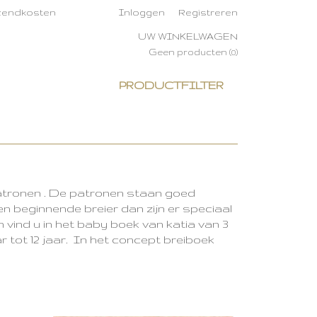
rzendkosten
Inloggen
Registreren
UW WINKELWAGEN
Geen producten
(0)
PRODUCTFILTER
atronen . De patronen staan goed
en beginnende breier dan zijn er speciaal
vind u in het baby boek van katia van 3
 tot 12 jaar. In het concept breiboek