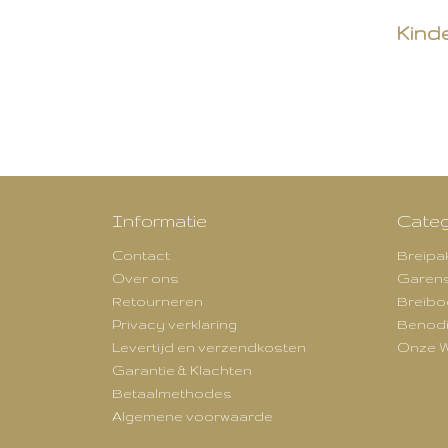
Kind
Informatie
Categ
Contact
Breipa
Over ons
Garen
Retourneren
Breibo
Privacy verklaring
Benod
Levertijd en verzendkosten
Onze W
Garantie & Klachten
Betaalmethodes
Algemene voorwaarde