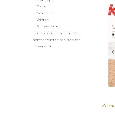
Baby
Kinderen
Winter
Accessoires
Lente / zomer breiboeken
herfst / winter breiboeken
Uitverkoop
Zom