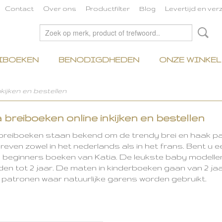
Contact
Over ons
Productfilter
Blog
Levertijd en ve
IBOEKEN
BENODIGDHEDEN
ONZE WINKEL
nkijken en bestellen
a breiboeken online inkijken en bestellen
 breiboeken staan bekend om de trendy brei en haak p
even zowel in het nederlands als in het frans. Bent u e
 beginners boeken van Katia. De leukste baby modellen 
n tot 2 jaar. De maten in kinderboeken gaan van 2 jaar
 patronen waar natuurlijke garens worden gebruikt.