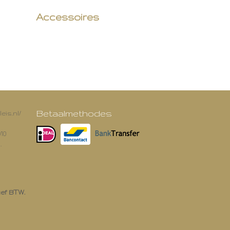
Accessoires
Betaalmethodes
eis.nl/
/10
.
ief BTW.