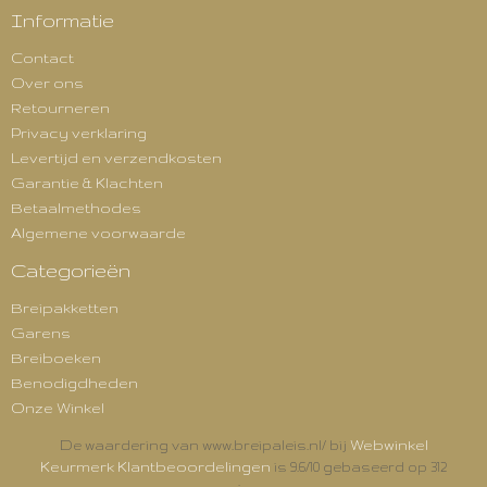
Informatie
Contact
Over ons
Retourneren
Privacy verklaring
Levertijd en verzendkosten
Garantie & Klachten
Betaalmethodes
Algemene voorwaarde
Categorieën
Breipakketten
Garens
Breiboeken
Benodigdheden
Onze Winkel
Webwinkel
De waardering van www.breipaleis.nl/ bij
Keurmerk Klantbeoordelingen
is 9.6/10 gebaseerd op 312