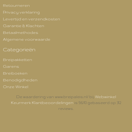
Retourneren
Privacy verklaring
Levertijd en verzendkosten
Garantie & Klachten
Betaalmethodes
Algemene voorwaarde
Categorieën
Breipakketten
Garens
Breiboeken
Benodigdheden
Onze Winkel
Webwinkel
De waardering van www.breipaleis.nl/ bij
Keurmerk Klantbeoordelingen
is 9.6/10 gebaseerd op 312
reviews.