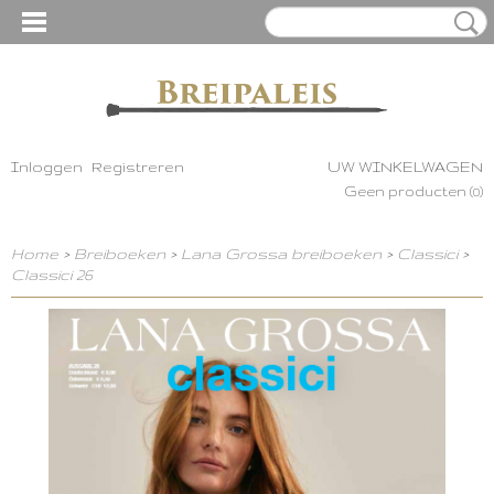
Inloggen
Registreren
UW WINKELWAGEN
Geen producten
(0)
Home
>
Breiboeken
>
Lana Grossa breiboeken
>
Classici
>
Classici 26