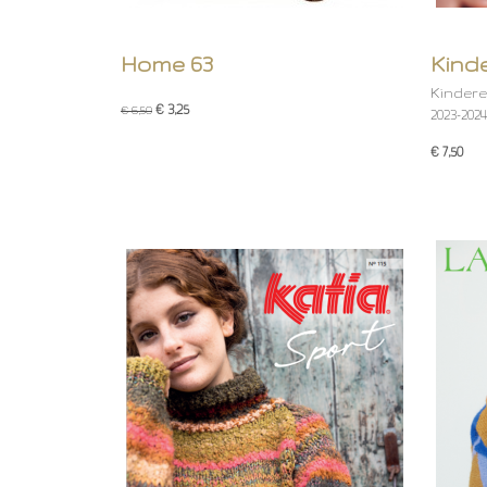
Kinde
Home 63
Kinderen
€ 3,25
€ 6,50
2023-202
€ 7,50