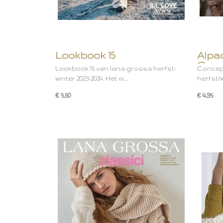
Lookbook 15
Alpac
Conc
Lookbook 15 van lana grossa herfst-
Concept
winter 2023-2024. Het is…
herfst/w
€ 5,50
€ 4,95