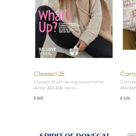
Classici 25
Conc
Classici 25 van lana grossa herfst-
Concept
winter 2023-2024. Het is…
2024/2025
€ 8,00
€ 4,95