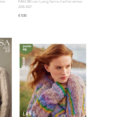
nter
FAM 290 van Lang Yarns herfst-winter
2026-2027.
€ 11,90