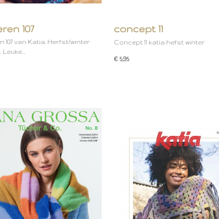
ren 107
concept 11
 107 van Katia. Herfst/winter
Concept 11 katia hefst winter
4. Leuke…
€ 5,95