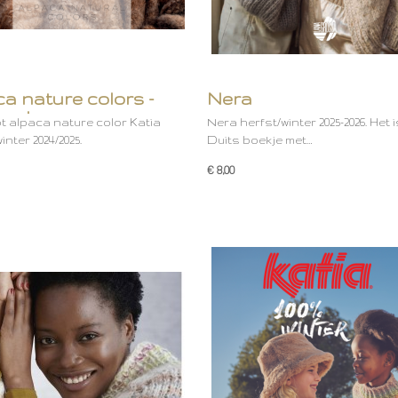
a nature colors -
Nera
ept
 alpaca nature color Katia
Nera herfst/winter 2025-2026. Het 
inter 2024/2025.
Duits boekje met…
€ 8,00