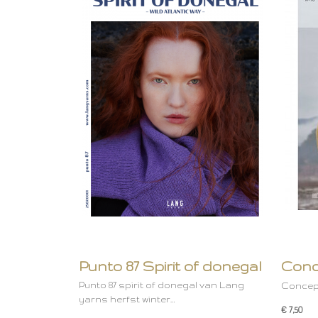
Punto 87 Spirit of donegal
Conc
Punto 87 spirit of donegal van Lang
Concept 
yarns herfst winter…
€ 7,50