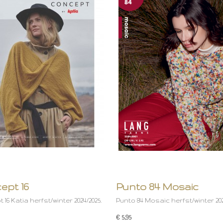
ept 16
Punto 84 Mosaic
16 Katia herfst/winter 2024/2025.
Punto 84 Mosaic herfst/winter 202
€ 5,95