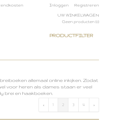
rzendkosten
Inloggen
Registreren
UW WINKELWAGEN
Geen producten
(0)
PRODUCTFILTER
reiboeken allemaal online inkijken. Zodat
owel voor heren als dames staan er veel
dy brei en haakboeken.
«
1
2
3
4
»