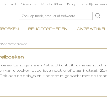
Contact
Over ons
Productfilter
Blog
Levertijd en ve
IBOEKEN
BENODIGDHEDEN
ONZE WINKEL
inter breiboeken
reiboeken
ssa, Lang yarns en Katia. U kunt dit ruime aanbod in b
on van u toekomstige lievelingstrui of sjaal instaat. Z
 Ook aan de babys en kinderen is gedacht met de tren