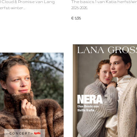
3 Cloud & Promise van Lang
The basics 1 van Katia herfst/wi
erfst-winter…
2025-2026.
€ 5,95