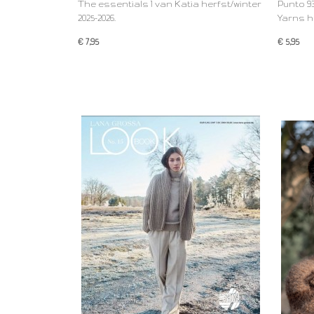
The essentials 1 van Katia herfst/winter
Punto 9
2025-2026.
Yarns h
€ 7,95
€ 5,95