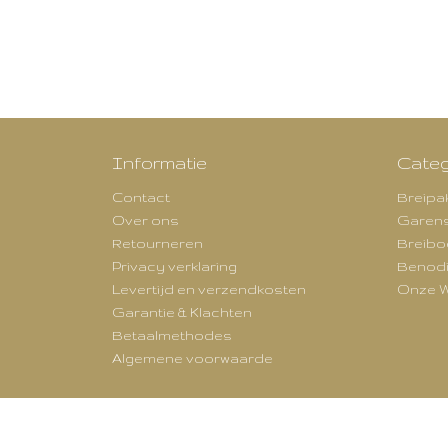
Informatie
Categ
Contact
Breipa
Over ons
Garen
Retourneren
Breibo
Privacy verklaring
Benod
Levertijd en verzendkosten
Onze W
Garantie & Klachten
Betaalmethodes
Algemene voorwaarde