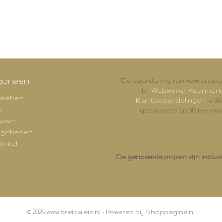
orieën
De waardering van www.breipal
Webwinkel Keurmerk
bij
kketten
Klantbeoordelingen
is 9.6
s
gebaseerd op 312 reviews
eken
igdheden
inkel
De genoemde prijzen zijn inclus
© 2026 www.breipaleis.nl - Powered by Shoppagina.nl