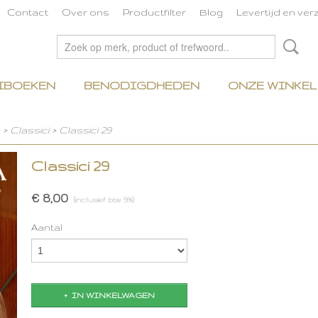
Contact
Over ons
Productfilter
Blog
Levertijd en ve
IBOEKEN
BENODIGDHEDEN
ONZE WINKEL
>
Classici
>
Classici 29
Classici 29
€ 8,00
(inclusief btw 9%)
Aantal
IN WINKELWAGEN