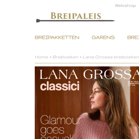
Webshop
BREIPAKKETTEN
GARENS
BRE
Home
>
Breiboeken
>
Lana Grossa breiboeken