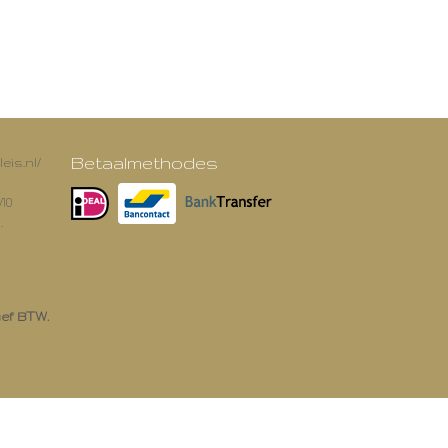
Betaalmethodes
eis.nl/
/10
.
ief BTW.