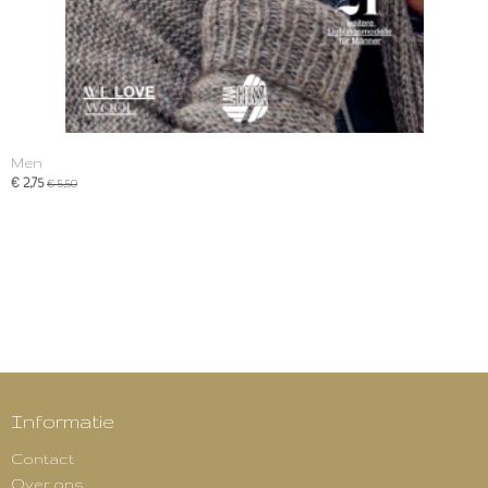
Men
€ 2,75
€ 5,50
Informatie
Contact
Over ons