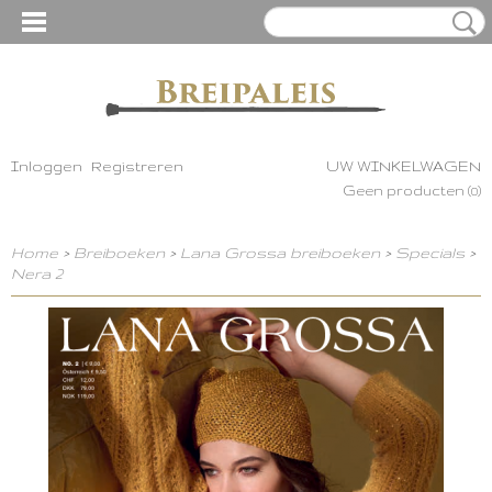
Inloggen
Registreren
UW WINKELWAGEN
Geen producten
(0)
Home
>
Breiboeken
>
Lana Grossa breiboeken
>
Specials
>
Nera 2