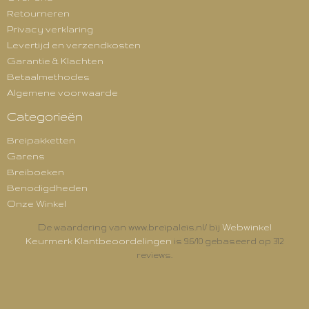
Retourneren
Privacy verklaring
Levertijd en verzendkosten
Garantie & Klachten
Betaalmethodes
Algemene voorwaarde
Categorieën
Breipakketten
Garens
Breiboeken
Benodigdheden
Onze Winkel
Webwinkel
De waardering van www.breipaleis.nl/ bij
Keurmerk Klantbeoordelingen
is 9.6/10 gebaseerd op 312
reviews.