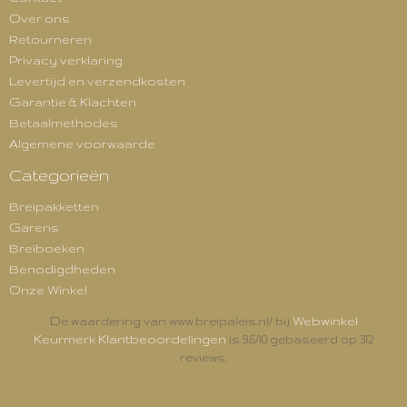
Over ons
Retourneren
Privacy verklaring
Levertijd en verzendkosten
Garantie & Klachten
Betaalmethodes
Algemene voorwaarde
Categorieën
Breipakketten
Garens
Breiboeken
Benodigdheden
Onze Winkel
Webwinkel
De waardering van www.breipaleis.nl/ bij
Keurmerk Klantbeoordelingen
is 9.6/10 gebaseerd op 312
reviews.