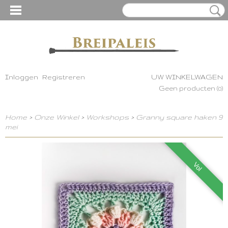
Inloggen
Registreren
UW WINKELWAGEN
Geen producten
(0)
Home
>
Onze Winkel
>
Workshops
>
Granny square haken 9
mei
Vol