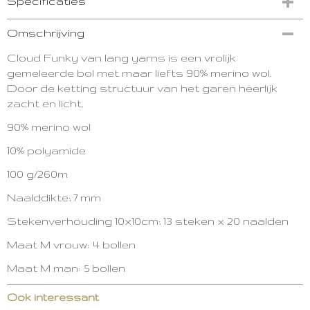
Specificaties
Productcode
Omschrijving
3520-14110
Cloud Funky van lang yarns is een vrolijk
gemeleerde bol met maar liefts 90% merino wol.
Door de ketting structuur van het garen heerlijk
zacht en licht.
90% merino wol
10% polyamide
100 g/260m
Naalddikte; 7 mm
Stekenverhouding 10x10cm; 13 steken x 20 naalden
Maat M vrouw: 4 bollen
Maat M man: 5 bollen
Ook interessant