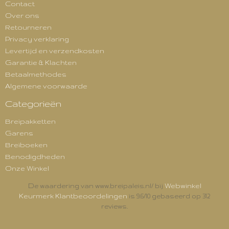
Contact
Over ons
Retourneren
Privacy verklaring
Levertijd en verzendkosten
Garantie & Klachten
Betaalmethodes
Algemene voorwaarde
Categorieën
Breipakketten
Garens
Breiboeken
Benodigdheden
Onze Winkel
Webwinkel
De waardering van www.breipaleis.nl/ bij
Keurmerk Klantbeoordelingen
is 9.6/10 gebaseerd op 312
reviews.