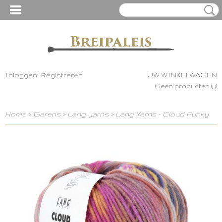
Inloggen
Registreren
UW WINKELWAGEN
Geen producten
(0)
Home
>
Garens
>
Lang yarns
>
Lang Yarns - Cloud Funky