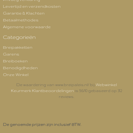
Levertijd en verzendkosten
Garantie & Klachten
Betaalmethodes
Algemene voorwaarde
Categorieën
Breipakketten
Garens
Breiboeken
Benodigdheden
Onze Winkel
Webwinkel
De waardering van www.breipaleis.nl/ bij
Keurmerk Klantbeoordelingen
is 9.6/10 gebaseerd op 312
reviews.
De genoemde prijzen zijn inclusief BTW.