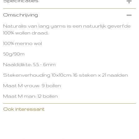
Specificaties
Productcode
Omschrijving
3517-14092
Naturalis van lang yarns is een natuurlijk geverfde
100% wollen draad.
100% merino wol
50g/90m
Naalddikte; 5.5 - 6mm
Stekenverhouding 10x10cm; 16 steken x 21 naalden
Maat M vrouw: 9 bollen
Maat M man: 12 bollen
Ook interessant