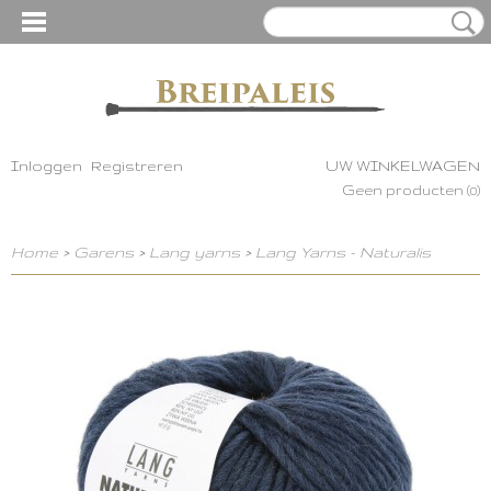
Inloggen
Registreren
UW WINKELWAGEN
Geen producten
(0)
Home
>
Garens
>
Lang yarns
>
Lang Yarns - Naturalis