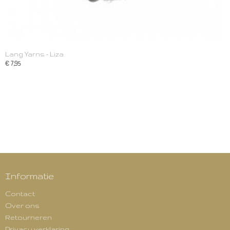
Lang Yarns - Liza
€ 7,95
Informatie
Contact
Over ons
Retourneren
Privacy verklaring