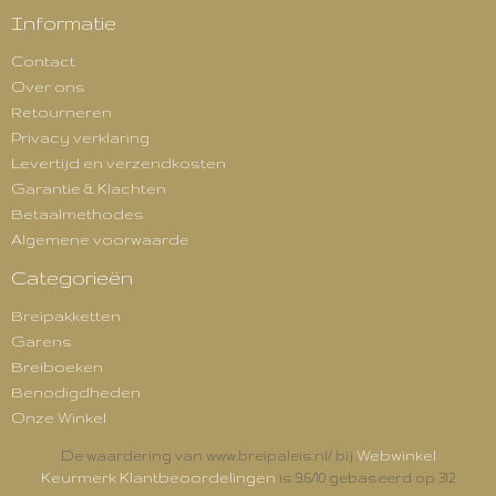
Informatie
Contact
Over ons
Retourneren
Privacy verklaring
Levertijd en verzendkosten
Garantie & Klachten
Betaalmethodes
Algemene voorwaarde
Categorieën
Breipakketten
Garens
Breiboeken
Benodigdheden
Onze Winkel
Webwinkel
De waardering van www.breipaleis.nl/ bij
Keurmerk Klantbeoordelingen
is 9.6/10 gebaseerd op 312