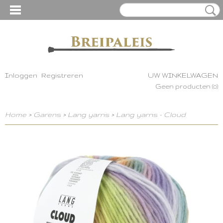
Inloggen
Registreren
UW WINKELWAGEN
Geen producten
(0)
Home
>
Garens
>
Lang yarns
>
Lang yarns - Cloud