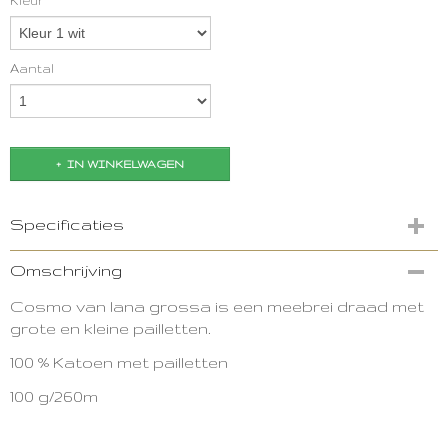
Kleur
Aantal
IN WINKELWAGEN
Specificaties
Productcode
Omschrijving
3215-11705
Cosmo van lana grossa is een meebrei draad met
grote en kleine pailletten.
100 % Katoen met pailletten
100 g/260m