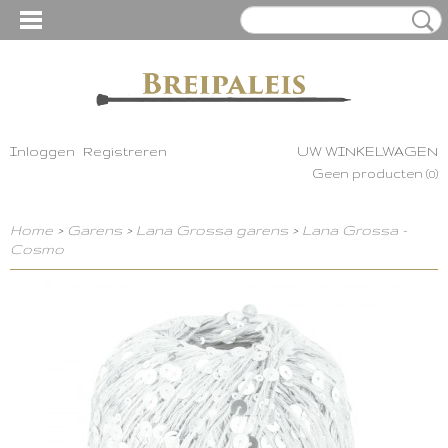
Inloggen
Registreren
UW WINKELWAGEN
Geen producten
(0)
Home
>
Garens
>
Lana Grossa garens
>
Lana Grossa -
Cosmo