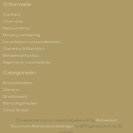
Informatie
Contact
Over ons
Retourneren
Privacy verklaring
Levertijd en verzendkosten
Garantie & Klachten
Betaalmethodes
Algemene voorwaarde
Categorieën
Breipakketten
Garens
Breiboeken
Benodigdheden
Onze Winkel
Webwinkel
De waardering van www.breipaleis.nl/ bij
Keurmerk Klantbeoordelingen
is 9.6/10 gebaseerd op 312
reviews.