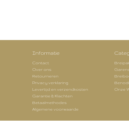
Informatie
Categ
Contact
Breipa
Over ons
Garen
Retourneren
Breibo
Privacy verklaring
Benod
Levertijd en verzendkosten
Onze W
Garantie & Klachten
Betaalmethodes
Algemene voorwaarde