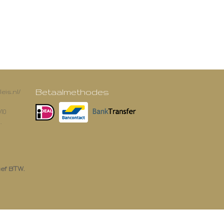
Betaalmethodes
eis.nl/
/10
.
ief BTW.