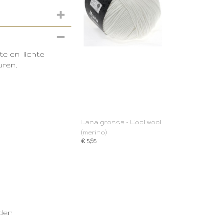
te en lichte
uren.
Lana grossa - Cool wool
(merino)
€ 5,95
lden