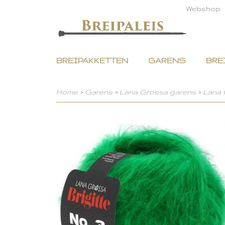
Webshop
BREIPAKKETTEN
GARENS
BRE
Home
>
Garens
>
Lana Grossa garens
>
Lana G