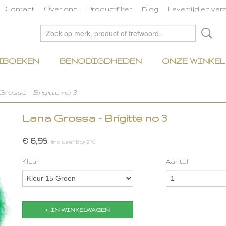
Contact
Over ons
Productfilter
Blog
Levertijd en ve
IBOEKEN
BENODIGDHEDEN
ONZE WINKEL
rossa - Brigitte no 3
Lana Grossa - Brigitte no 3
€ 6,95
(inclusief btw 21%)
Kleur
Aantal
IN WINKELWAGEN