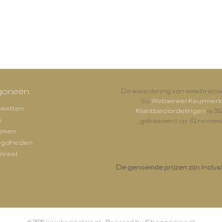
orieën
De waardering van www.breipal
Webwinkel Keurmerk
bij
kketten
Klantbeoordelingen
is 9.6
s
gebaseerd op 312 reviews
eken
igdheden
inkel
De genoemde prijzen zijn inclus