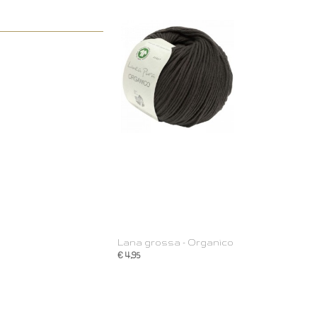
Lana grossa - Organico
€ 4,95