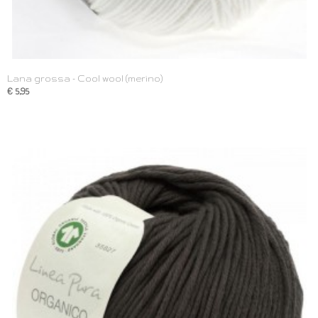
Lana grossa - Cool wool (merino)
€ 5,95