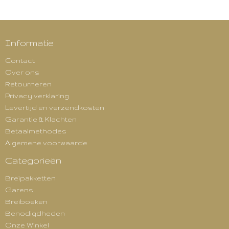
Informatie
Contact
Over ons
Retourneren
Privacy verklaring
Levertijd en verzendkosten
Garantie & Klachten
Betaalmethodes
Algemene voorwaarde
Categorieën
Breipakketten
Garens
Breiboeken
Benodigdheden
Onze Winkel