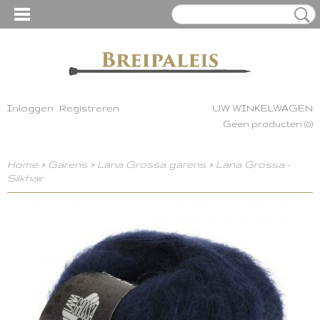
Inloggen
Registreren
UW WINKELWAGEN
Geen producten
(0)
Home
>
Garens
>
Lana Grossa garens
>
Lana Grossa -
Silkhair