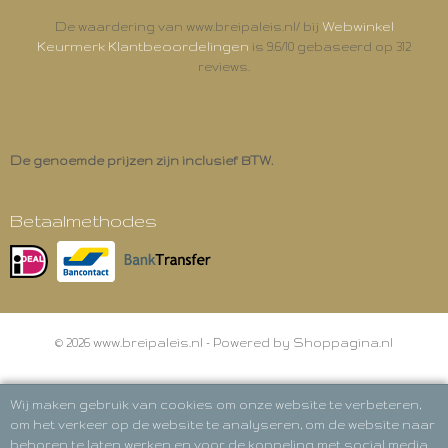
Webwinkel
De waardering van www.breipaleis.nl/ bij
Keurmerk Klantbeoordelingen
is 9.6/10 gebaseerd op 312
reviews.
De genoemde prijzen zijn inclusief BTW.
Betaalmethodes
© 2026 www.breipaleis.nl - Powered by Shoppagina.nl
Wij maken gebruik van cookies om onze website te verbeteren,
om het verkeer op de website te analyseren, om de website naar
behoren te laten werken en voor de koppeling met social media.