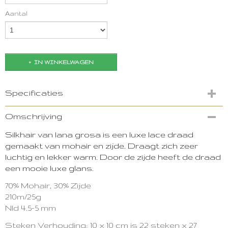
Aantal
IN WINKELWAGEN
Specificaties
Productcode
Omschrijving
1679-1668
Silkhair van lana grosa is een luxe lace draad
gemaakt van mohair en zijde. Draagt zich zeer
luchtig en lekker warm. Door de zijde heeft de draad
een mooie luxe glans.
70% Mohair, 30% Zijde
210m/25g
Nld 4.5-5 mm
Steken Verhouding: 10 x 10 cm is 22 steken x 27