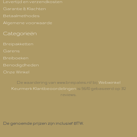
Levertijd en verzendkosten
Garantie & Klachten
Betaalmethodes
Algemene voorwaarde
Categorieën
Breipakketten
Garens
Breiboeken
Benodigdheden
Onze Winkel
Webwinkel
De waardering van www.breipaleis.nl/ bij
Keurmerk Klantbeoordelingen
is 9.6/10 gebaseerd op 312
reviews.
De genoemde prijzen zijn inclusief BTW.