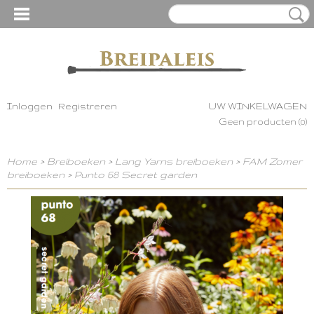
Inloggen
Registreren
UW WINKELWAGEN
Geen producten
(0)
Home
>
Breiboeken
>
Lang Yarns breiboeken
>
FAM Zomer
breiboeken
>
Punto 68 Secret garden