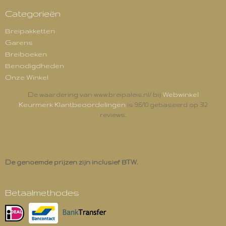
Categorieën
Breipakketten
Garens
Breiboeken
Benodigdheden
Onze Winkel
Webwinkel
De waardering van www.breipaleis.nl/ bij
Keurmerk Klantbeoordelingen
is 9.6/10 gebaseerd op 312
reviews.
De genoemde prijzen zijn inclusief BTW.
Betaalmethodes