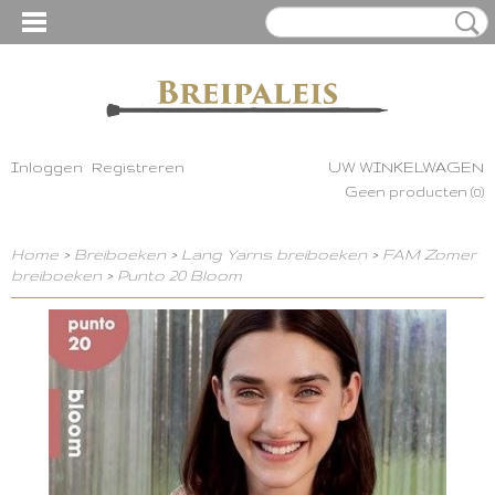
Inloggen
Registreren
UW WINKELWAGEN
Geen producten
(0)
Home
>
Breiboeken
>
Lang Yarns breiboeken
>
FAM Zomer
breiboeken
>
Punto 20 Bloom