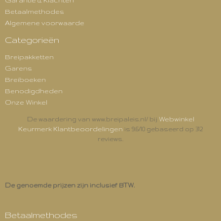
Garantie & Klachten
Betaalmethodes
Algemene voorwaarde
Categorieën
Breipakketten
Garens
Breiboeken
Benodigdheden
Onze Winkel
Webwinkel
De waardering van www.breipaleis.nl/ bij
Keurmerk Klantbeoordelingen
is 9.6/10 gebaseerd op 312
reviews.
De genoemde prijzen zijn inclusief BTW.
Betaalmethodes