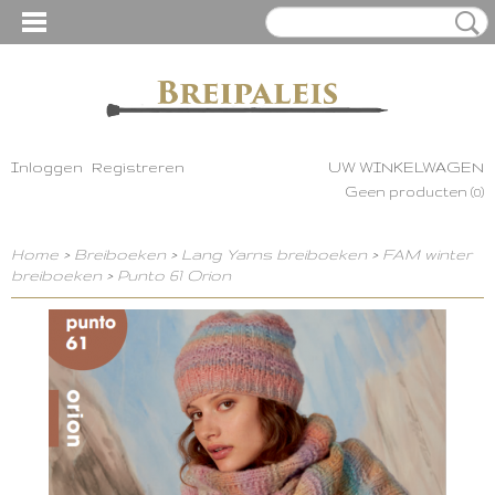
Inloggen
Registreren
UW WINKELWAGEN
Geen producten
(0)
Home
>
Breiboeken
>
Lang Yarns breiboeken
>
FAM winter
breiboeken
>
Punto 61 Orion