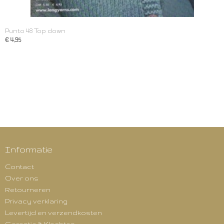
Punto 48 Top down
€ 4,95
Informatie
Contact
Over ons
Retourneren
Privacy verklaring
Levertijd en verzendkosten