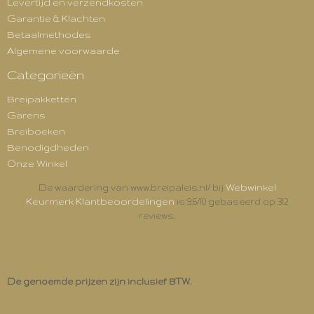
Levertijd en verzendkosten
Garantie & Klachten
Betaalmethodes
Algemene voorwaarde
Categorieën
Breipakketten
Garens
Breiboeken
Benodigdheden
Onze Winkel
Webwinkel
De waardering van www.breipaleis.nl/ bij
Keurmerk Klantbeoordelingen
is 9.6/10 gebaseerd op 312
reviews.
De genoemde prijzen zijn inclusief BTW.