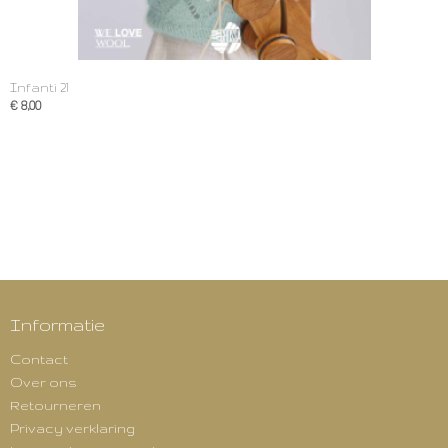
Infanti 21
€ 8,00
Informatie
Contact
Over ons
Retourneren
Privacy verklaring