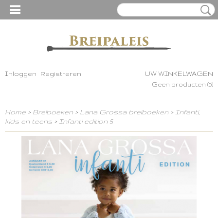
Inloggen
Registreren
UW WINKELWAGEN
Geen producten
(0)
Home
>
Breiboeken
>
Lana Grossa breiboeken
>
Infanti,
kids en teens
>
Infanti edition 5