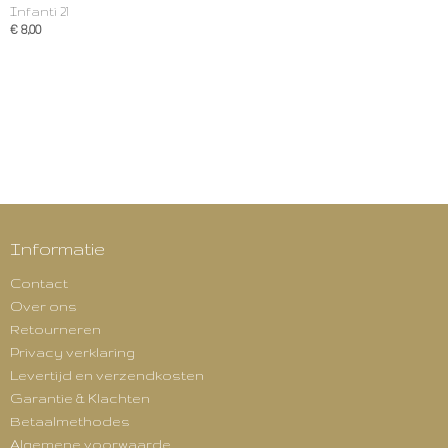
Infanti 21
€ 8,00
Informatie
Contact
Over ons
Retourneren
Privacy verklaring
Levertijd en verzendkosten
Garantie & Klachten
Betaalmethodes
Algemene voorwaarde