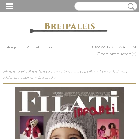
Inloggen
Registreren
UW WINKELWAGEN
Geen producten
(0)
Home
>
Breiboeken
>
Lana Grossa breiboeken
>
Infanti,
kids en teens
>
Infanti 7