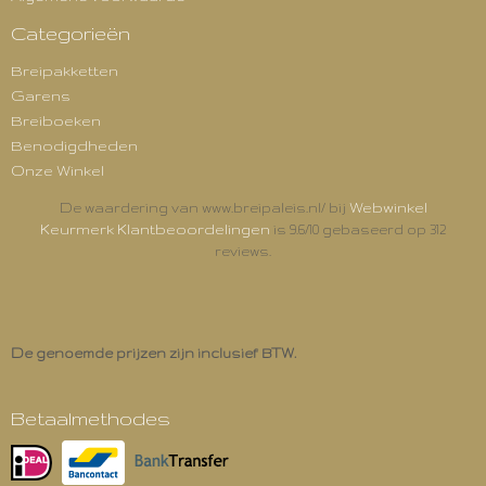
Categorieën
Breipakketten
Garens
Breiboeken
Benodigdheden
Onze Winkel
Webwinkel
De waardering van www.breipaleis.nl/ bij
Keurmerk Klantbeoordelingen
is 9.6/10 gebaseerd op 312
reviews.
De genoemde prijzen zijn inclusief BTW.
Betaalmethodes