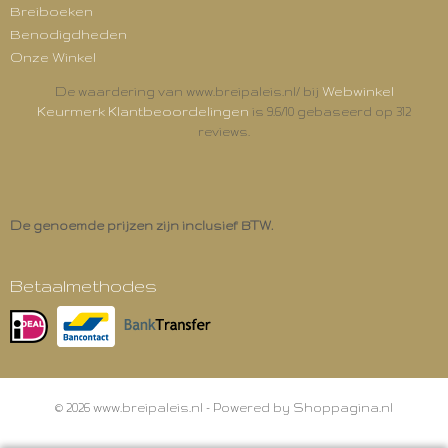
Breiboeken
Benodigdheden
Onze Winkel
Webwinkel
De waardering van www.breipaleis.nl/ bij
Keurmerk Klantbeoordelingen
is 9.6/10 gebaseerd op 312
reviews.
De genoemde prijzen zijn inclusief BTW.
Betaalmethodes
© 2026 www.breipaleis.nl - Powered by Shoppagina.nl