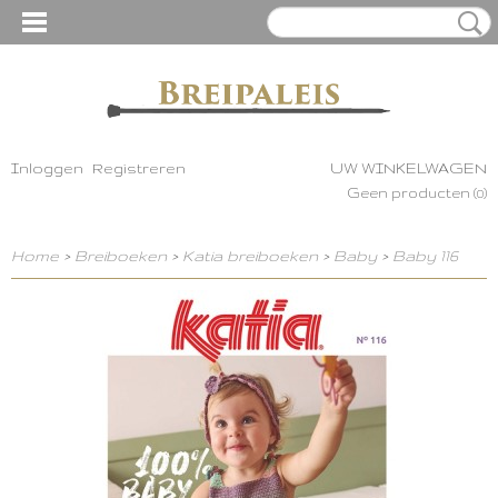
Inloggen
Registreren
UW WINKELWAGEN
Geen producten
(0)
Home
>
Breiboeken
>
Katia breiboeken
>
Baby
>
Baby 116