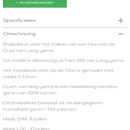
IN WINKELWAGEN
Specificaties
Productcode
Omschrijving
3511-14044
Breipakket voor het maken van een hes met de
Duet van Lang yarns.
Dit model is afkomstig uit Fam 288 van Lang yarns
Het mouwloos vest op de foto is gemaakt met
naald 3-3,5mm.
Duett van lang yarns is een tweekleurig bandjes
garen van 100% katoen.
Dit breipakket bestaat uit de aangegeven
hoevelheid garen + het patroon.
Maat S/M: 9 bollen
Maat L/XL: 10 bollen