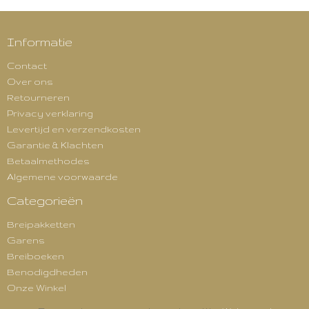
Informatie
Contact
Over ons
Retourneren
Privacy verklaring
Levertijd en verzendkosten
Garantie & Klachten
Betaalmethodes
Algemene voorwaarde
Categorieën
Breipakketten
Garens
Breiboeken
Benodigdheden
Onze Winkel