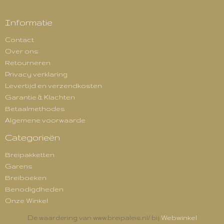
Informatie
Contact
Over ons
Retourneren
Privacy verklaring
Levertijd en verzendkosten
Garantie & Klachten
Betaalmethodes
Algemene voorwaarde
Categorieën
Breipakketten
Garens
Breiboeken
Benodigdheden
Onze Winkel
Webwinkel
De waardering van www.breipaleis.nl/ bij