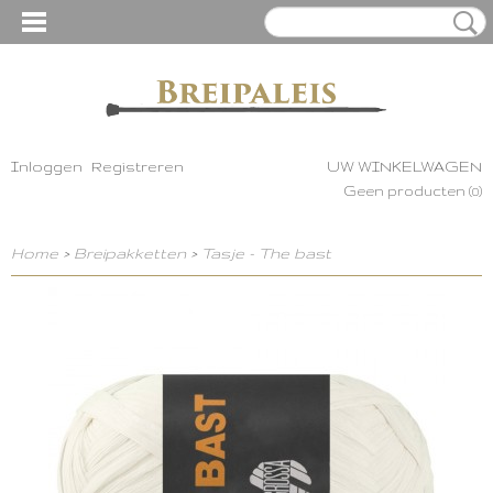
Inloggen
Registreren
UW WINKELWAGEN
Geen producten
(0)
Home
>
Breipakketten
>
Tasje - The bast