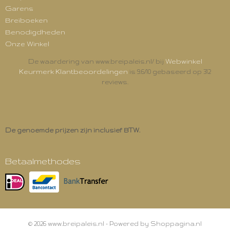
Garens
Breiboeken
Benodigdheden
Onze Winkel
Webwinkel
De waardering van www.breipaleis.nl/ bij
Keurmerk Klantbeoordelingen
is 9.6/10 gebaseerd op 312
reviews.
De genoemde prijzen zijn inclusief BTW.
Betaalmethodes
© 2026 www.breipaleis.nl - Powered by Shoppagina.nl