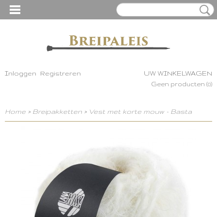
Inloggen
Registreren
UW WINKELWAGEN
Geen producten
(0)
Home
>
Breipakketten
>
Vest met korte mouw - Basta