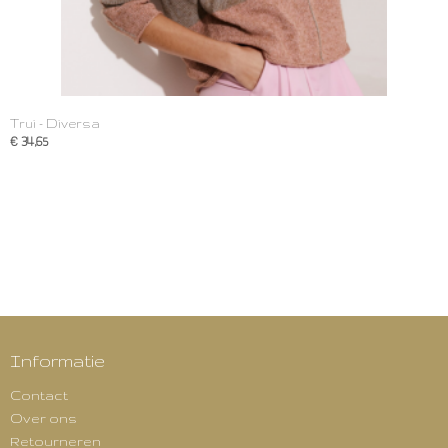
Trui - Diversa
€ 34,65
Informatie
Contact
Over ons
Retourneren