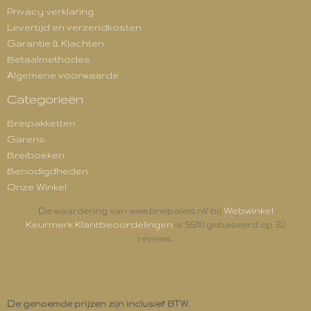
Privacy verklaring
Levertijd en verzendkosten
Garantie & Klachten
Betaalmethodes
Algemene voorwaarde
Categorieën
Breipakketten
Garens
Breiboeken
Benodigdheden
Onze Winkel
Webwinkel
De waardering van www.breipaleis.nl/ bij
Keurmerk Klantbeoordelingen
is 9.6/10 gebaseerd op 312
reviews.
De genoemde prijzen zijn inclusief BTW.