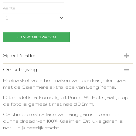
Aantal
IN WINKELWAGEN
Specificaties
Productcode
Omschrijving
3388-12918
Breipakket voor het maken van een kasjmier sjaal
met de Cashmere extra lace van Lang Yarns.
Dit model is afkomstig uit Punto 94.
Het sjaaltje op
de foto is gemaakt met naald 3.5mm.
Cashmere extra lace van lang yarns is een een
dunne draad van 100% Kasjmier. Dit luxe garen is
natuurlijk heerlijk zacht.