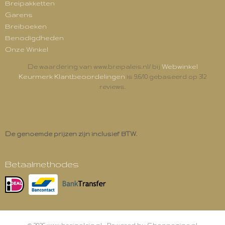
Breipakketten
Garens
Breiboeken
Benodigdheden
Onze Winkel
Webwinkel
De waardering van www.breipaleis.nl/ bij
Keurmerk Klantbeoordelingen
is 9.6/10 gebaseerd op 312
reviews.
De genoemde prijzen zijn inclusief BTW.
Betaalmethodes