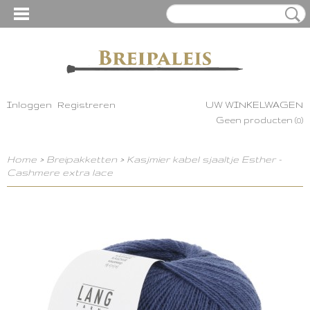
Inloggen
Registreren
UW WINKELWAGEN
Geen producten
(0)
Home
>
Breipakketten
>
Kasjmier kabel sjaaltje Esther -
Cashmere extra lace