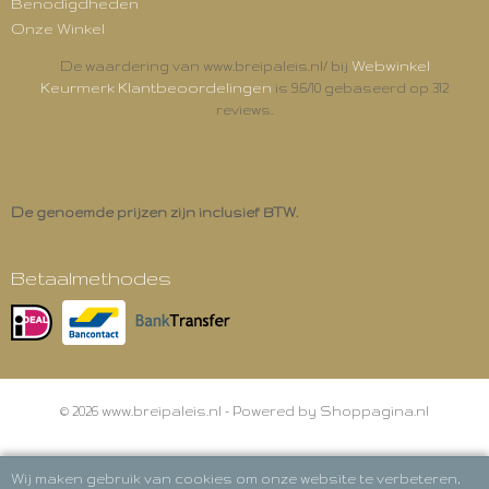
Benodigdheden
Onze Winkel
Webwinkel
De waardering van www.breipaleis.nl/ bij
Keurmerk Klantbeoordelingen
is 9.6/10 gebaseerd op 312
reviews.
De genoemde prijzen zijn inclusief BTW.
Betaalmethodes
© 2026 www.breipaleis.nl - Powered by Shoppagina.nl
Wij maken gebruik van cookies om onze website te verbeteren,