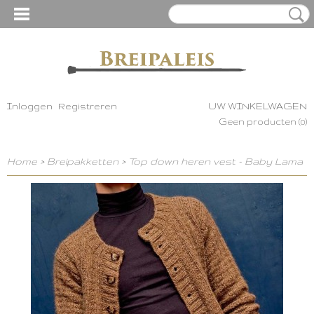
Inloggen
Registreren
UW WINKELWAGEN
Geen producten
(0)
Home
>
Breipakketten
>
Top down heren vest - Baby Lama