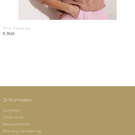
Trui - Diversa
€ 34,65
Informatie
Contact
Over ons
Retourneren
Privacy verklaring