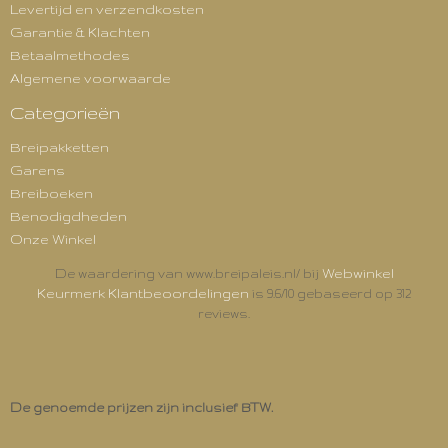
Levertijd en verzendkosten
Garantie & Klachten
Betaalmethodes
Algemene voorwaarde
Categorieën
Breipakketten
Garens
Breiboeken
Benodigdheden
Onze Winkel
Webwinkel
De waardering van www.breipaleis.nl/ bij
Keurmerk Klantbeoordelingen
is 9.6/10 gebaseerd op 312
reviews.
De genoemde prijzen zijn inclusief BTW.