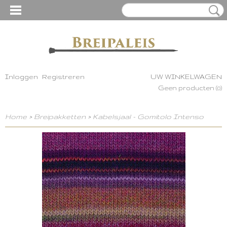
Inloggen
Registreren
UW WINKELWAGEN
Geen producten
(0)
Home
>
Breipakketten
>
Kabelsjaal - Gomitolo Intenso