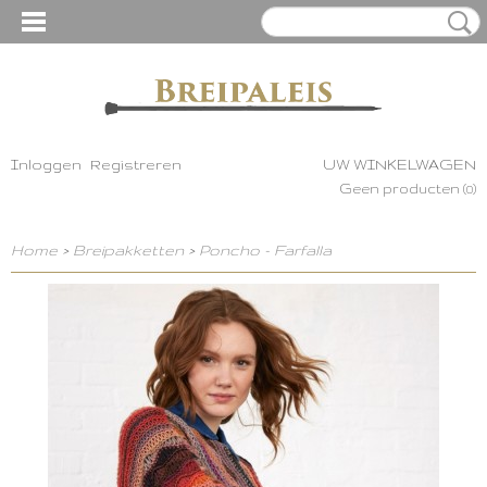
Inloggen
Registreren
UW WINKELWAGEN
Geen producten
(0)
Home
>
Breipakketten
>
Poncho - Farfalla