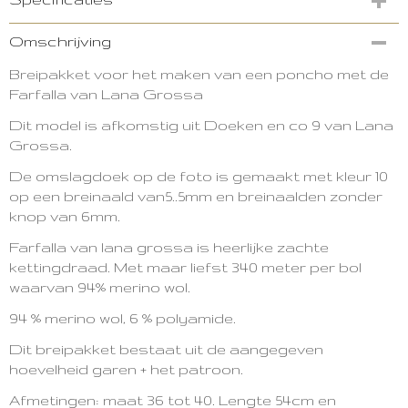
Productcode
Omschrijving
3223-11726
Breipakket voor het maken van een poncho met de
Farfalla van Lana Grossa
Dit model is afkomstig uit Doeken en co 9 van Lana
Grossa.
De omslagdoek op de foto is gemaakt met kleur 10
op een breinaald van5..5mm en breinaalden zonder
knop van 6mm.
Farfalla van lana grossa is heerlijke zachte
kettingdraad. Met maar liefst 340 meter per bol
waarvan 94% merino wol.
94 % merino wol,
6 % polyamide.
Dit breipakket bestaat uit de aangegeven
hoevelheid garen + het patroon.
Afmetingen: maat 36 tot 40. Lengte 54cm en