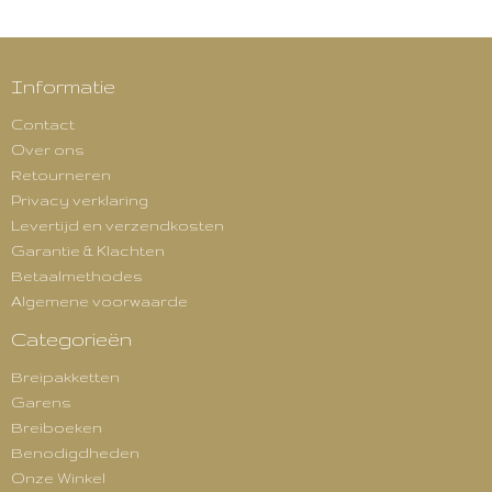
Informatie
Contact
Over ons
Retourneren
Privacy verklaring
Levertijd en verzendkosten
Garantie & Klachten
Betaalmethodes
Algemene voorwaarde
Categorieën
Breipakketten
Garens
Breiboeken
Benodigdheden
Onze Winkel