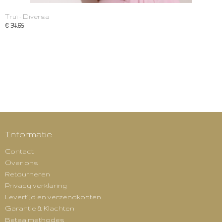
Trui - Diversa
€ 34,65
Informatie
Contact
Over ons
Retourneren
Privacy verklaring
Levertijd en verzendkosten
Garantie & Klachten
Betaalmethodes