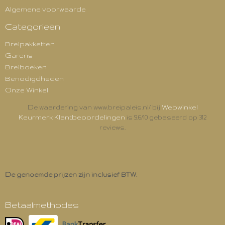
Algemene voorwaarde
Categorieën
Breipakketten
Garens
Breiboeken
Benodigdheden
Onze Winkel
Webwinkel
De waardering van www.breipaleis.nl/ bij
Keurmerk Klantbeoordelingen
is 9.6/10 gebaseerd op 312
reviews.
De genoemde prijzen zijn inclusief BTW.
Betaalmethodes