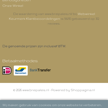
Benodigdheden
Onze Winkel
Webwinkel
De waardering van www.breipaleis.nl/ bij
Keurmerk Klantbeoordelingen
is 9.6/10 gebaseerd op 312
reviews.
De genoemde prijzen zijn inclusief BTW.
Betaalmethodes
© 2026 www.breipaleis.nl - Powered by Shoppagina.nl
Wij maken gebruik van cookies om onze website te verbeteren,