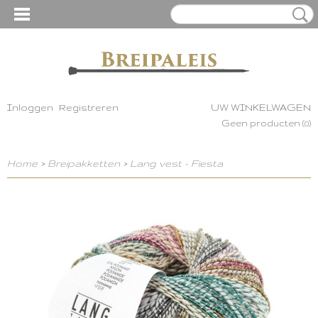
Inloggen
Registreren
UW WINKELWAGEN
Geen producten
(0)
Home
>
Breipakketten
>
Lang vest - Fiesta