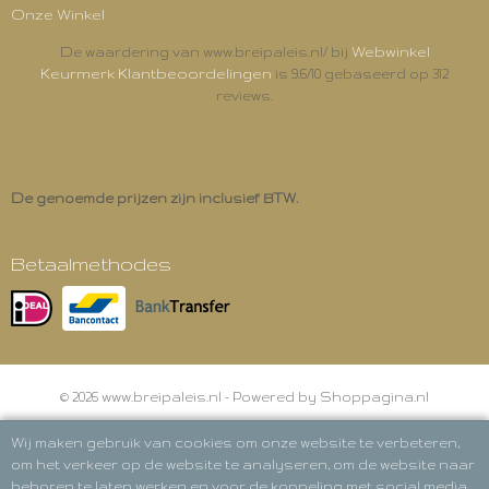
Onze Winkel
Webwinkel
De waardering van www.breipaleis.nl/ bij
Keurmerk Klantbeoordelingen
is 9.6/10 gebaseerd op 312
reviews.
De genoemde prijzen zijn inclusief BTW.
Betaalmethodes
© 2026 www.breipaleis.nl - Powered by Shoppagina.nl
Wij maken gebruik van cookies om onze website te verbeteren,
om het verkeer op de website te analyseren, om de website naar
behoren te laten werken en voor de koppeling met social media.