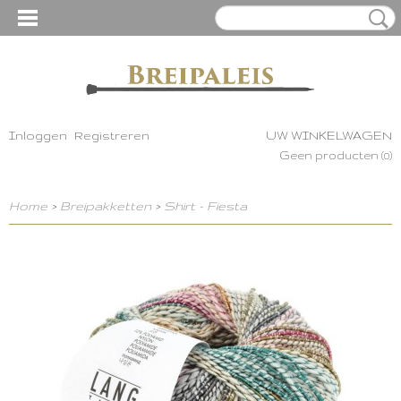
Inloggen
Registreren
UW WINKELWAGEN
Geen producten
(0)
Home
>
Breipakketten
>
Shirt - Fiesta