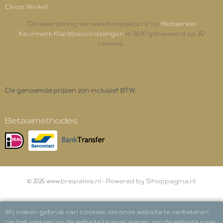
Onze Winkel
Webwinkel
De waardering van www.breipaleis.nl/ bij
Keurmerk Klantbeoordelingen
is 9.6/10 gebaseerd op 312
reviews.
De genoemde prijzen zijn inclusief BTW.
Betaalmethodes
© 2026 www.breipaleis.nl - Powered by Shoppagina.nl
Wij maken gebruik van cookies om onze website te verbeteren,
om het verkeer op de website te analyseren, om de website naar