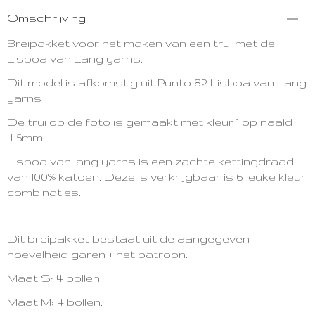
Productcode
Omschrijving
3057-10935
Breipakket voor het maken van een trui met de
Lisboa van Lang yarns.
Dit model is afkomstig uit Punto 82 Lisboa van Lang
yarns
De trui op de foto is gemaakt met kleur 1 op naald
4.5mm.
Lisboa van lang yarns is een zachte kettingdraad
van 100% katoen. Deze is verkrijgbaar is 6 leuke kleur
combinaties.
Dit breipakket bestaat uit de aangegeven
hoevelheid garen + het patroon.
Maat S: 4 bollen.
Maat M: 4 bollen.