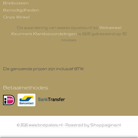
Breiboeken
Benodigdheden
Onze Winkel
Webwinkel
De waardering van www.breipaleis.nl/ bij
Keurmerk Klantbeoordelingen
is 9.6/10 gebaseerd op 312
reviews.
De genoemde prijzen zijn inclusief BTW.
Betaalmethodes
© 2026 www.breipaleis.nl - Powered by Shoppagina.nl