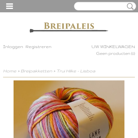
Inloggen
Registreren
UW WINKELWAGEN
Geen producten
(0)
Home
>
Breipakketten
>
Trui Hilke - Lisboa