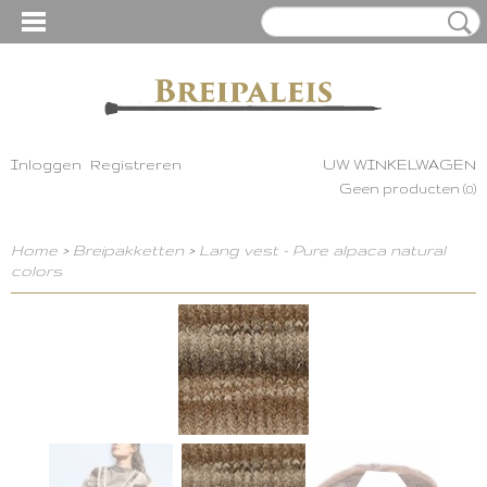
Inloggen
Registreren
UW WINKELWAGEN
Geen producten
(0)
Home
>
Breipakketten
>
Lang vest - Pure alpaca natural
colors