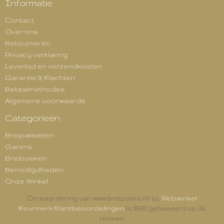
Informatie
Contact
Over ons
Retourneren
Privacy verklaring
Levertijd en verzendkosten
Garantie & Klachten
Betaalmethodes
Algemene voorwaarde
Categorieën
Breipakketten
Garens
Breiboeken
Benodigdheden
Onze Winkel
Webwinkel
De waardering van www.breipaleis.nl/ bij
Keurmerk Klantbeoordelingen
is 9.6/10 gebaseerd op 312
reviews.