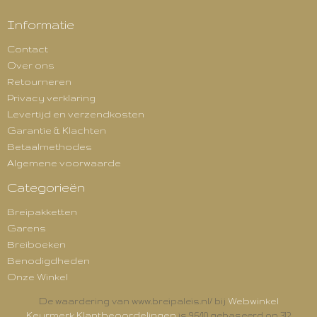
Informatie
Contact
Over ons
Retourneren
Privacy verklaring
Levertijd en verzendkosten
Garantie & Klachten
Betaalmethodes
Algemene voorwaarde
Categorieën
Breipakketten
Garens
Breiboeken
Benodigdheden
Onze Winkel
Webwinkel
De waardering van www.breipaleis.nl/ bij
Keurmerk Klantbeoordelingen
is 9.6/10 gebaseerd op 312