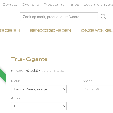
Contact
Over ons
Productfilter
Blog
Levertijd en ve
IBOEKEN
BENODIGDHEDEN
ONZE WINKEL
Trui - Gigante
g
€ 53,87
€ 59,85
(inclusief btw 21%)
Kleur
Maat
Aantal