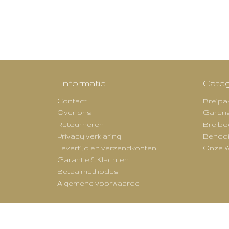
Informatie
Categ
Contact
Breipa
Over ons
Garen
Retourneren
Breibo
Privacy verklaring
Benod
Levertijd en verzendkosten
Onze W
Garantie & Klachten
Betaalmethodes
Algemene voorwaarde