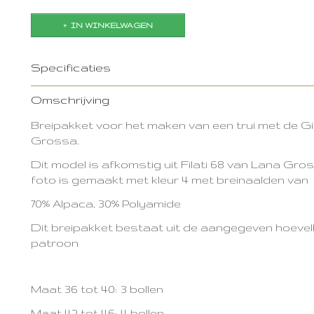
IN WINKELWAGEN
Specificaties
Productcode
2969-10205
Omschrijving
Breipakket voor het maken van een trui met de G
Grossa.
Dit model is afkomstig uit Filati 68 van Lana Gro
foto is gemaakt met kleur 4 met breinaalden va
70% Alpaca, 30% Polyamide
Dit breipakket bestaat uit de aangegeven hoevel
patroon
Maat 36 tot 40: 3 bollen
Maat 42 tot 46: 4 bollen