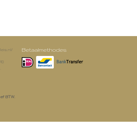
Betaalmethodes
eis.nl/
/10
.
ief BTW.