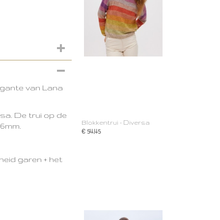
igante van Lana
ssa.
De trui op de
Blokkentrui - Diversa
n 6mm.
€ 54,45
heid garen + het