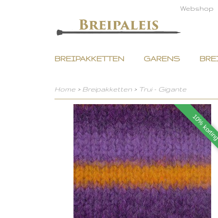
Webshop
BREIPAKKETTEN
GARENS
BRE
Home
>
Breipakketten
>
Trui - Gigante
10% kortin