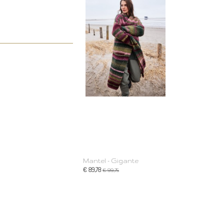
Mantel - Gigante
€ 89,78
€ 99,75