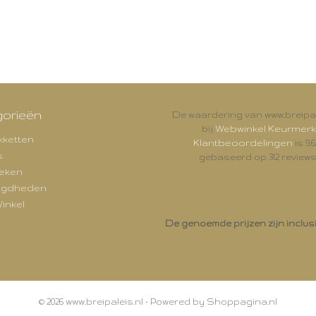
orieën
De waardering van www.breipal
Webwinkel Keurmerk
bij
kketten
Klantbeoordelingen
is 9.6
s
gebaseerd op 312 reviews
eken
igdheden
inkel
De genoemde prijzen zijn inclus
© 2026 www.breipaleis.nl - Powered by Shoppagina.nl