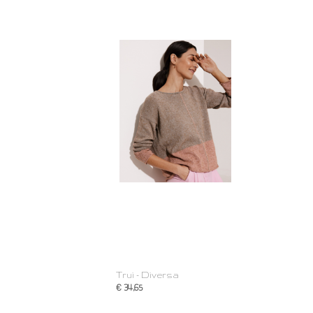
Trui - Diversa
€ 34,65