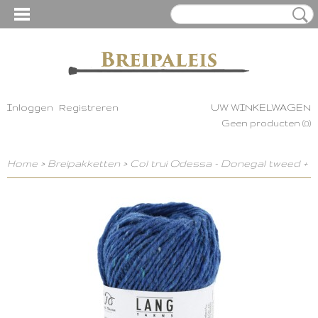
Inloggen
Registreren
UW WINKELWAGEN
Geen producten
(0)
Home
>
Breipakketten
>
Col trui Odessa - Donegal tweed +