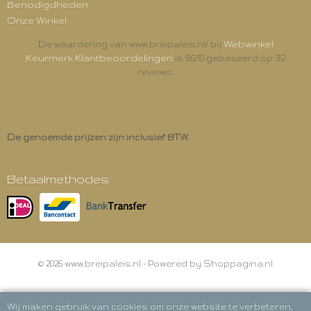
Benodigdheden
Onze Winkel
Webwinkel
De waardering van www.breipaleis.nl/ bij
Keurmerk Klantbeoordelingen
is 9.6/10 gebaseerd op 312
reviews.
De genoemde prijzen zijn inclusief BTW.
Betaalmethodes
© 2026 www.breipaleis.nl - Powered by Shoppagina.nl
Wij maken gebruik van cookies om onze website te verbeteren,