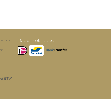
Betaalmethodes
eis.nl/
/10
.
ief BTW.