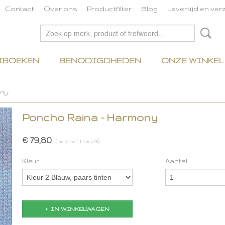
Contact
Over ons
Productfilter
Blog
Levertijd en ve
IBOEKEN
BENODIGDHEDEN
ONZE WINKEL
ny
Poncho Raina - Harmony
€ 79,80
(inclusief btw 21%)
Kleur
Aantal
IN WINKELWAGEN