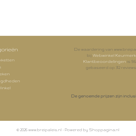
orieën
De waardering van www.breipal
Webwinkel Keurmerk
bij
kketten
Klantbeoordelingen
is 9.6
s
gebaseerd op 312 reviews
eken
igdheden
inkel
De genoemde prijzen zijn inclus
© 2026 www.breipaleis.nl - Powered by Shoppagina.nl