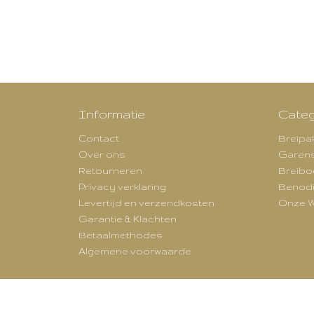
Informatie
Categ
Contact
Breipa
Over ons
Garen
Retourneren
Breibo
Privacy verklaring
Benod
Levertijd en verzendkosten
Onze W
Garantie & Klachten
Betaalmethodes
Algemene voorwaarde