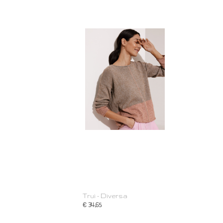
Trui - Diversa
€ 34,65