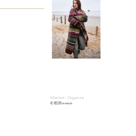
Mantel - Gigante
€ 89,78
€ 99,75