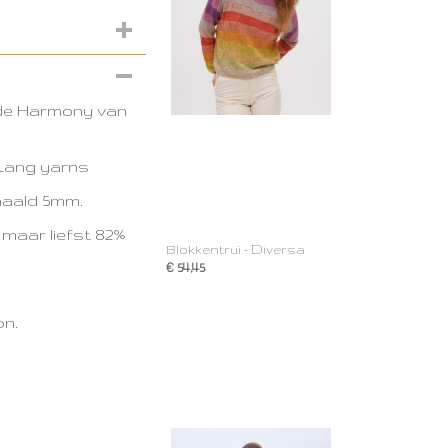
 de Harmony van
 Lang yarns
 naald 5mm.
maar liefst 82%
Blokkentrui - Diversa
€ 54,45
on.