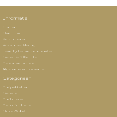
Informatie
Contact
Over ons
Retourneren
Privacy verklaring
Levertijd en verzendkosten
Garantie & Klachten
Betaalmethodes
Algemene voorwaarde
Categorieën
Breipakketten
Garens
Breiboeken
Benodigdheden
Onze Winkel