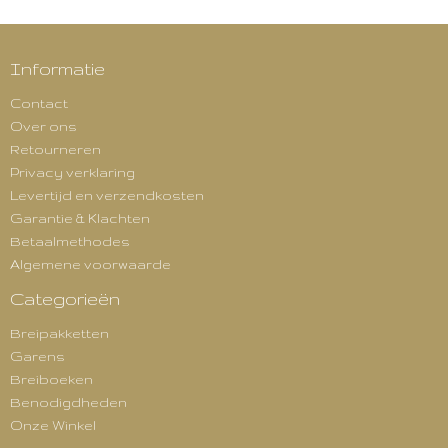
Informatie
Contact
Over ons
Retourneren
Privacy verklaring
Levertijd en verzendkosten
Garantie & Klachten
Betaalmethodes
Algemene voorwaarde
Categorieën
Breipakketten
Garens
Breiboeken
Benodigdheden
Onze Winkel