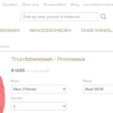
Contact
Over ons
Productfilter
Blog
Levertijd en ve
IBOEKEN
BENODIGDHEDEN
ONZE WINKEL
messa
Trui ribbelsteek - Promessa
€ 41,65
(inclusief btw 21%)
Kleur
Maat
Aantal