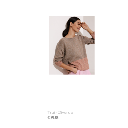
Trui - Diversa
€ 34,65