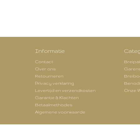
Informatie
Categ
Contact
Breipa
Over ons
Garen
Retourneren
Breibo
Privacy verklaring
Benod
Levertijd en verzendkosten
Onze W
Garantie & Klachten
Betaalmethodes
Algemene voorwaarde