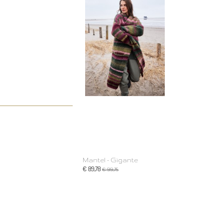
Mantel - Gigante
€ 89,78
€ 99,75