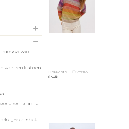
Promessa van
en van een katoen
Blokkentrui - Diversa
€ 54,45
sa.
 naald van 5mm en
heid garen + het