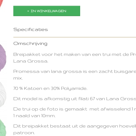
IN WINKELWAGEN
Specificaties
Productcode
2865-8742
Omschrijving
Breipakket voor het maken van een trui met de 
Lana Grossa.
Promessa van lana grossa is een zacht buisgar
mix.
70 % Katoen en 30% Polyamide.
Dit model is afkomstig uit filati 67 van Lana Gros
De trui op de foto is gemaakt met afwisselend 1
1 naald van 10mm.
Dit breipakket bestaat uit de aangegeven hoevel
patroon.