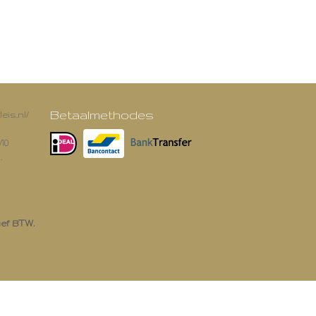
Betaalmethodes
eis.nl/
/10
.
ief BTW.