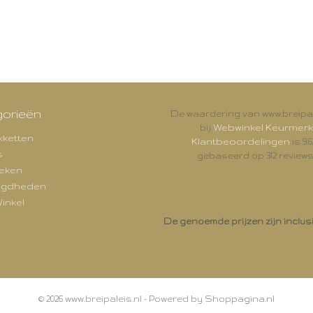
orieën
De waardering van www.breipal
Webwinkel Keurmerk
bij
kketten
Klantbeoordelingen
is 9.6
s
gebaseerd op 312 reviews
eken
igdheden
inkel
De genoemde prijzen zijn inclus
© 2026 www.breipaleis.nl - Powered by Shoppagina.nl