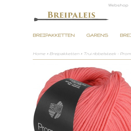
Webshop
BREIPAKKETTEN
GARENS
BRE
Home
>
Breipakketten
>
Trui ribbelsteek - Pro