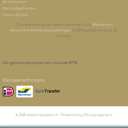
Breiboeken
Benodigdheden
Onze Winkel
Webwinkel
De waardering van www.breipaleis.nl/ bij
Keurmerk Klantbeoordelingen
is 9.6/10 gebaseerd op 312
reviews.
De genoemde prijzen zijn inclusief BTW.
Betaalmethodes
© 2026 www.breipaleis.nl - Powered by Shoppagina.nl