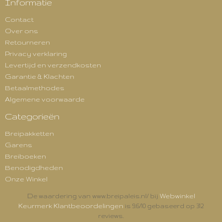
Informatie
Contact
Over ons
Retourneren
Privacy verklaring
Levertijd en verzendkosten
Garantie & Klachten
Betaalmethodes
Algemene voorwaarde
Categorieën
Breipakketten
Garens
Breiboeken
Benodigdheden
Onze Winkel
Webwinkel
De waardering van www.breipaleis.nl/ bij
Keurmerk Klantbeoordelingen
is 9.6/10 gebaseerd op 312
reviews.