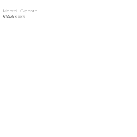
Mantel - Gigante
€ 89,78
€ 99,75