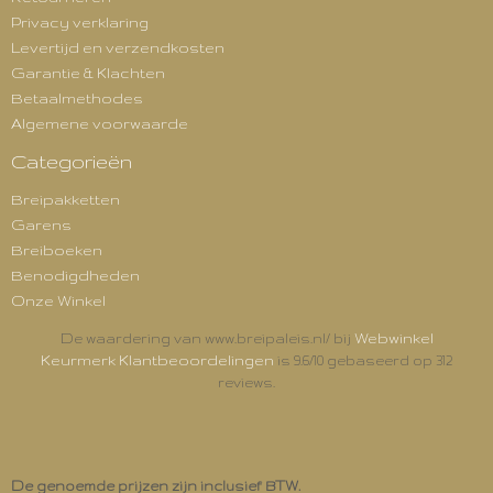
Privacy verklaring
Levertijd en verzendkosten
Garantie & Klachten
Betaalmethodes
Algemene voorwaarde
Categorieën
Breipakketten
Garens
Breiboeken
Benodigdheden
Onze Winkel
Webwinkel
De waardering van www.breipaleis.nl/ bij
Keurmerk Klantbeoordelingen
is 9.6/10 gebaseerd op 312
reviews.
De genoemde prijzen zijn inclusief BTW.