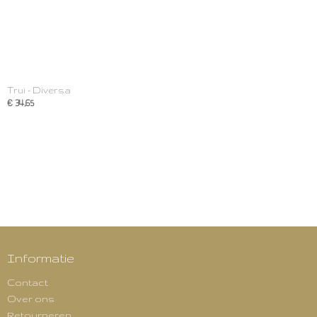
Trui - Diversa
€ 34,65
Informatie
Contact
Over ons
Retourneren