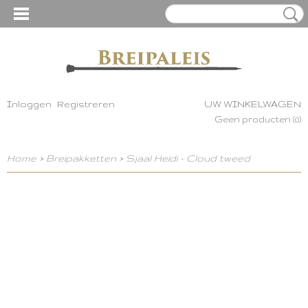
Inloggen
Registreren
UW WINKELWAGEN
Geen producten
(0)
Home
>
Breipakketten
>
Sjaal Heidi - Cloud tweed