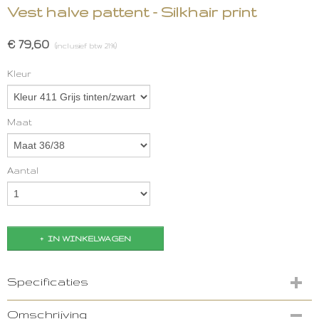
Vest halve pattent - Silkhair print
€ 79,60
(inclusief btw 21%)
Kleur
Maat
Aantal
IN WINKELWAGEN
Specificaties
Productcode
Omschrijving