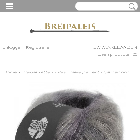
Inloggen
Registreren
UW WINKELWAGEN
Geen producten
(0)
Home
>
Breipakketten
>
Vest halve pattent - Silkhair print