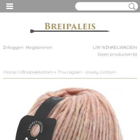
Inloggen
Registreren
UW WINKELWAGEN
Geen producten
(0)
Home
>
Breipakketten
>
Trui raglan - lovely cotton