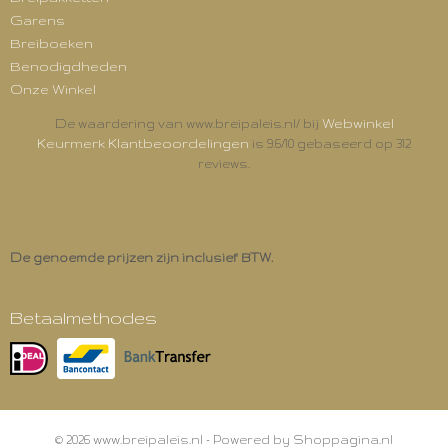
Garens
Breiboeken
Benodigdheden
Onze Winkel
Webwinkel
De waardering van www.breipaleis.nl/ bij
Keurmerk Klantbeoordelingen
is 9.6/10 gebaseerd op 312
reviews.
De genoemde prijzen zijn inclusief BTW.
Betaalmethodes
© 2026 www.breipaleis.nl - Powered by Shoppagina.nl