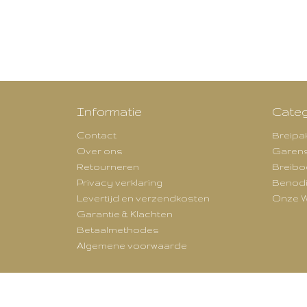
Informatie
Categ
Contact
Breipa
Over ons
Garen
Retourneren
Breibo
Privacy verklaring
Benod
Levertijd en verzendkosten
Onze W
Garantie & Klachten
Betaalmethodes
Algemene voorwaarde