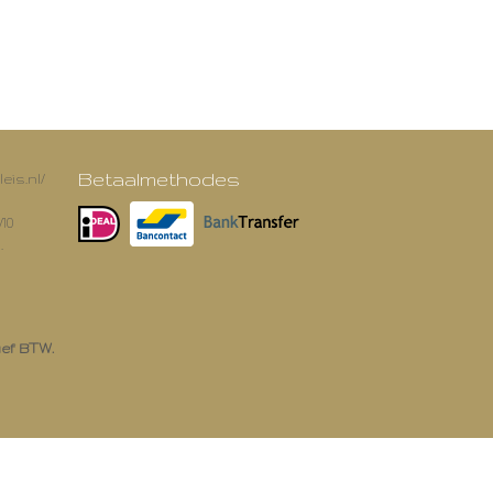
Betaalmethodes
eis.nl/
/10
.
ief BTW.