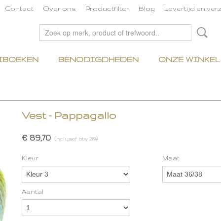
Contact
Over ons
Productfilter
Blog
Levertijd en ve
IBOEKEN
BENODIGDHEDEN
ONZE WINKEL
Vest - Pappagallo
€ 89,70
(inclusief btw 21%)
Kleur
Maat
Aantal