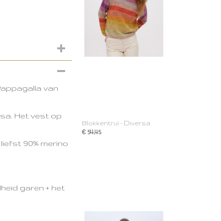
Pappagalla van
ssa.
Het vest op
Blokkentrui - Diversa
€ 54,45
liefst 90% merino
heid garen + het