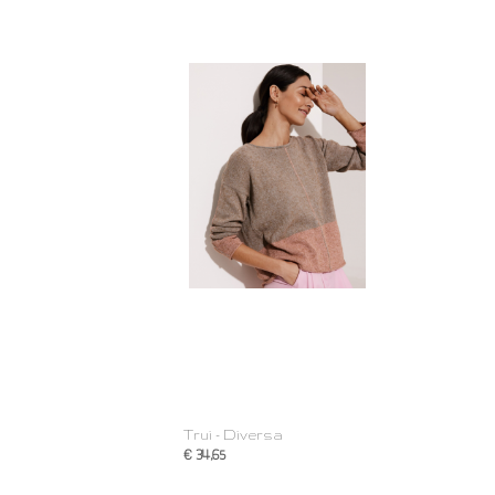
Trui - Diversa
€ 34,65