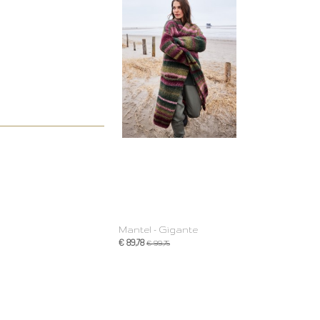
Mantel - Gigante
€ 89,78
€ 99,75