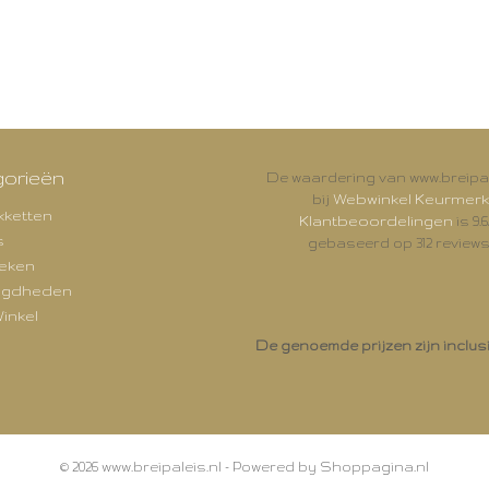
orieën
De waardering van www.breipal
Webwinkel Keurmerk
bij
kketten
Klantbeoordelingen
is 9.6
s
gebaseerd op 312 reviews
eken
igdheden
inkel
De genoemde prijzen zijn inclus
© 2026 www.breipaleis.nl - Powered by Shoppagina.nl