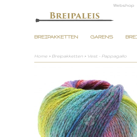
Webshop
BREIPAKKETTEN
GARENS
BRE
Home
>
Breipakketten
>
Vest - Pappagallo